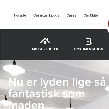
Forside
Om akustikpuds
Cases
Om Mute
AKUSTIKLOFTER
DOKUMENTATION
Nu er lyden lige så
fantastisk som
maden