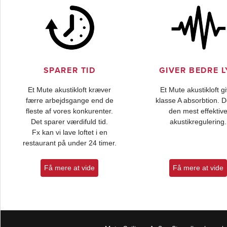
SPARER TID
GIVER BEDRE L
Et Mute akustikloft kræver
Et Mute akustikloft g
færre arbejdsgange end de
klasse A absorbtion. D
fleste af vores konkurenter.
den mest effektiv
Det sparer værdifuld tid.
akustikregulering.
Fx kan vi lave loftet i en
restaurant på under 24 timer.
Få mere at vide
Få mere at vide