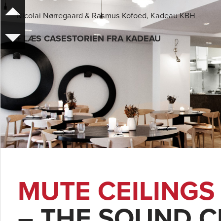
Nicolai Nørregaard & Rasmus Kofoed, Kadeau KBH
+ LÆS CASESTORIEN FRA KADEAU
MUTE CEILINGS
– THE SOUND C